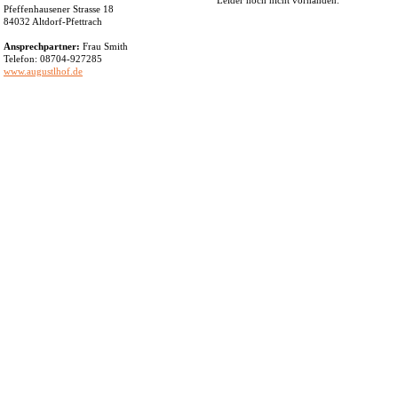
Leider noch nicht vorhanden.
Pfeffenhausener Strasse 18
84032 Altdorf-Pfettrach
Ansprechpartner:
Frau Smith
Telefon: 08704-927285
www.augustlhof.de