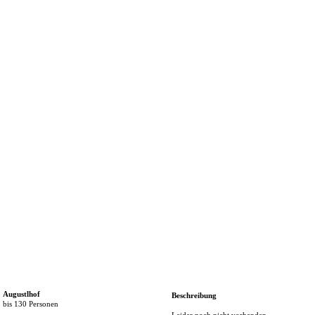
DJ-Videos
Programm
DJ-Anlage
Angebot
Kontakt
Tipps
Augustlhof
Beschreibung
bis 130 Personen